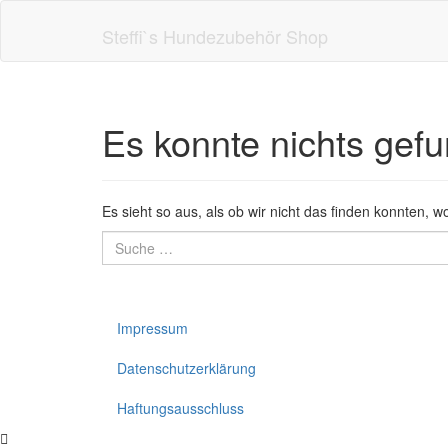
Skip
to
Steffi`s Hundezubehör Shop
main
content
Es konnte nichts gef
Es sieht so aus, als ob wir nicht das finden konnten, 
Suche
nach:
Impressum
Datenschutzerklärung
Haftungsausschluss