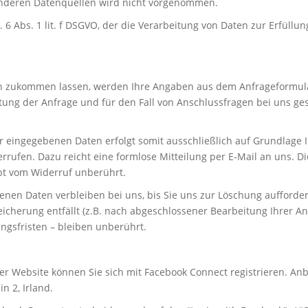
nderen Datenquellen wird nicht vorgenommen.
 6 Abs. 1 lit. f DSGVO, der die Verarbeitung von Daten zur Erfüllun
n zukommen lassen, werden Ihre Angaben aus dem Anfrageformular
ng der Anfrage und für den Fall von Anschlussfragen bei uns ges
 eingegebenen Daten erfolgt somit ausschließlich auf Grundlage Ihre
errufen. Dazu reicht eine formlose Mitteilung per E-Mail an uns. 
bt vom Widerruf unberührt.
nen Daten verbleiben bei uns, bis Sie uns zur Löschung aufforder
icherung entfällt (z.B. nach abgeschlossener Bearbeitung Ihrer An
sfristen – bleiben unberührt.
rer Website können Sie sich mit Facebook Connect registrieren. Anb
n 2, Irland.