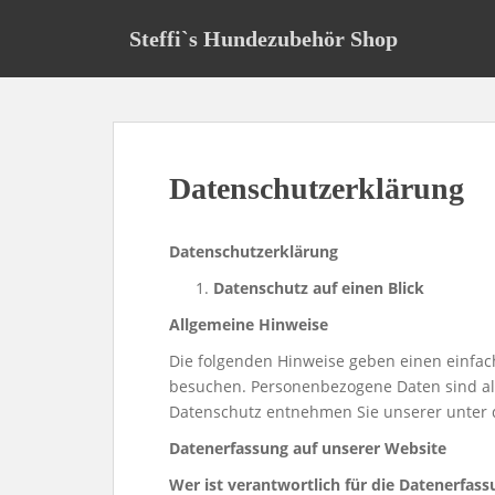
S
k
Steffi`s Hundezubehör Shop
i
p
t
o
m
Datenschutzerklärung
a
i
n
Datenschutzerklärung
c
Datenschutz auf einen Blick
o
n
Allgemeine Hinweise
t
Die folgenden Hinweise geben einen einfac
e
besuchen. Personenbezogene Daten sind all
n
Datenschutz entnehmen Sie unserer unter 
t
Datenerfassung auf unserer Website
Wer ist verantwortlich für die Datenerfass