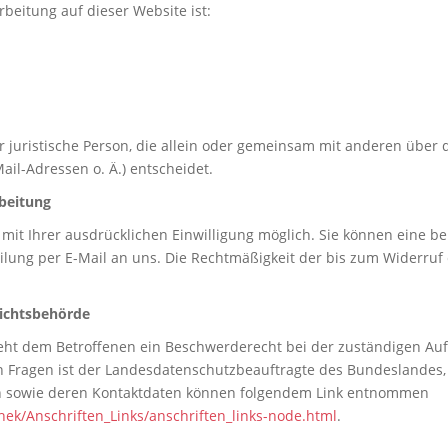
rbeitung auf dieser Website ist:
der juristische Person, die allein oder gemeinsam mit anderen über
il-Adressen o. Ä.) entscheidet.
rbeitung
it Ihrer ausdrücklichen Einwilligung möglich. Sie können eine bere
eilung per E-Mail an uns. Die Rechtmäßigkeit der bis zum Widerruf
sichtsbehörde
steht dem Betroffenen ein Beschwerderecht bei der zuständigen Au
n Fragen ist der Landesdatenschutzbeauftragte des Bundeslandes
ten sowie deren Kontaktdaten können folgendem Link entnommen
hek/Anschriften_Links/anschriften_links-node.html
.